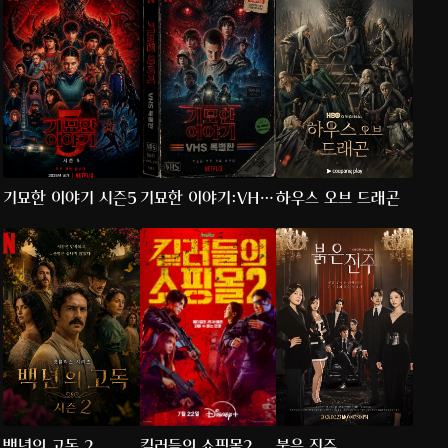
기묘한 이야기 시즌5
기묘한 이야기:VHS
하우스 오브 드래곤
특별판
백년의 고독 2
킬러들의 쇼핑몰2
붉은 진주