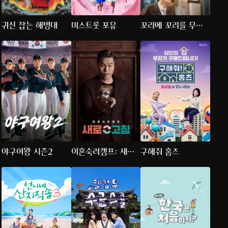
귀신 잡는 해병대
미스트롯 포유
꼬리에 꼬리를 무는
그날 이야기
야구여왕 시즌2
이혼숙려캠프: 새로
구해줘 홈즈
고침