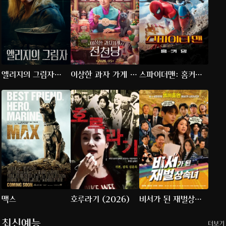
엘리지의 그림자
이상한 과자 가게 전
스파이더맨: 홈커밍
(2026)
천당
(2017)
맥스
호루라기 (2026)
비서가 된 재벌상속
녀
최신예능
더보기