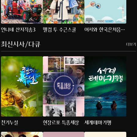
언니네 산지직송3
웰컴 투 수근스쿨
어서와 한국은처음이
지?
최신시사/다큐
더보기
천기누설
현장르포 특종세상
세계테마기행