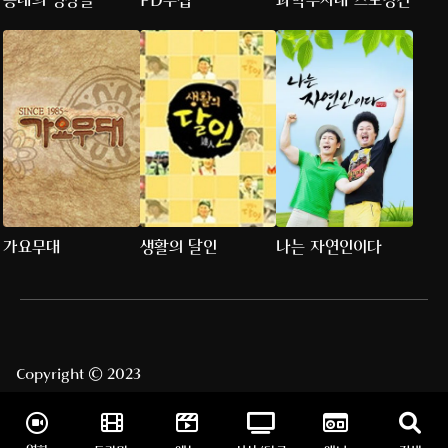
동네의 명장들
PD수첩
과학수사대 스모킹건
가요무대
생활의 달인
나는 자연인이다
Copyright © 2023