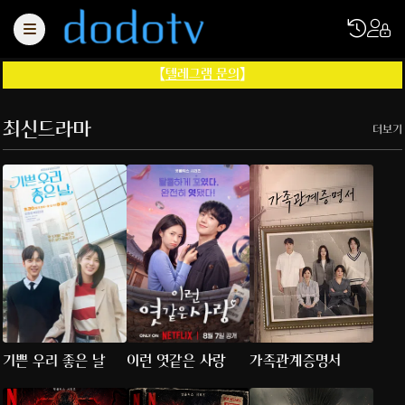
【
텔레그램 문의
】
최신드라마
더보기
기쁜 우리 좋은 날
이런 엿같은 사랑
가족관계증명서