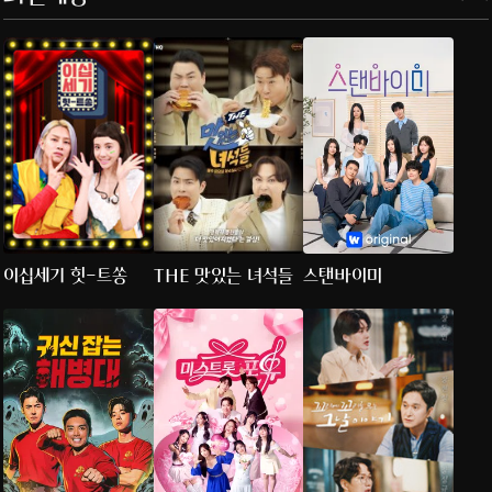
이십세기 힛-트쏭
THE 맛있는 녀석들
스탠바이미