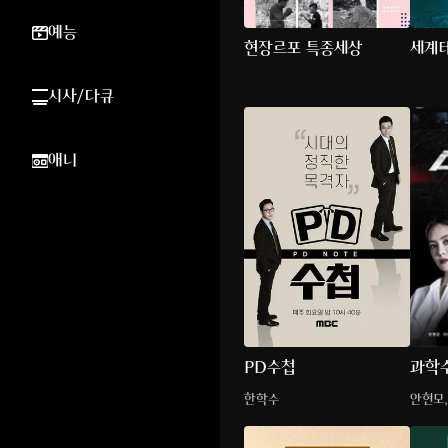
예능
현장르포 특종세상
세계
시사/다큐
애니
PD수첩
과학
한학수
안현모