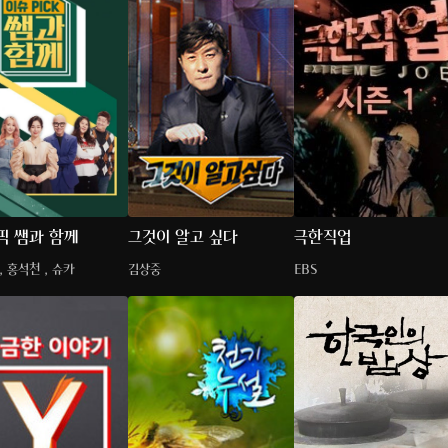
픽 쌤과 함께
그것이 알고 싶다
극한직업
, 홍석천 , 슈카
김상중
EBS