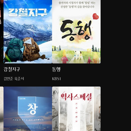
강철지구
동행
김민준 육준서
KBS1