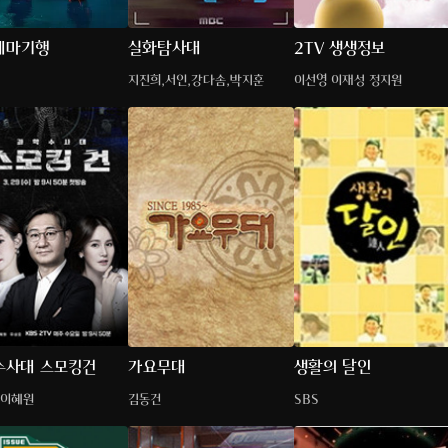
테마기행
실화탐사대
2TV 생생정보
지진희,서인,강다솜,박지훈
이선영 이재성 정지원
수사대 스모킹건
가요무대
생활의 달인
,이혜원
김동건
SBS