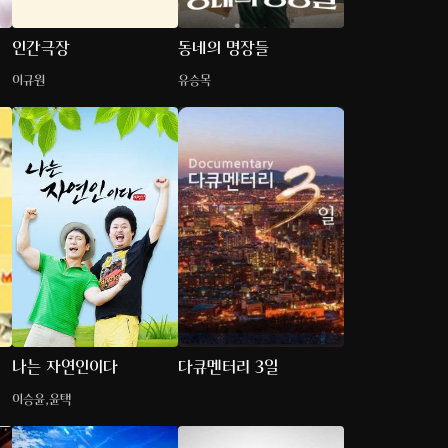
인간극장
동네의 명장들
이규원
유승목
나는 자연인이다
다큐멘터리 3일
이승윤,윤택