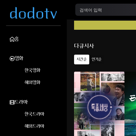
홈
다큐시사
영화
시간순
인기순
한국영화
해외영화
드라마
한국드라마
해외드라마