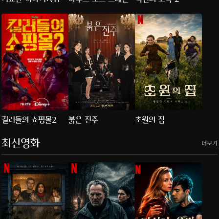
특별판
킬러들의 쇼핑몰2
붉은 진주
초원의 집
최신영화
더보기