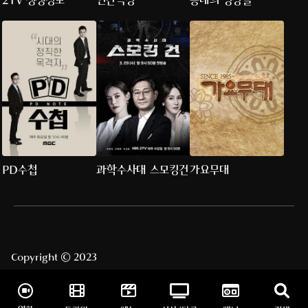
2TV 생생정보
인간극장
동네의 명장들
PD수첩
과학수사대 스모킹건
가요무대
Copyright © 2023