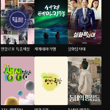
현장르포 특종세상
세계테마기행
실화탐사대