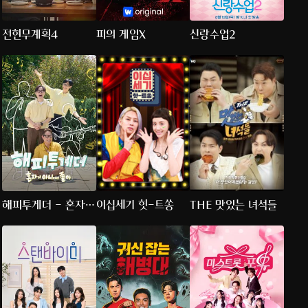
전현무계획4
피의 게임X
신랑수업2
해피투게더 - 혼자가
이십세기 힛-트쏭
THE 맛있는 녀석들
아니어서 좋아