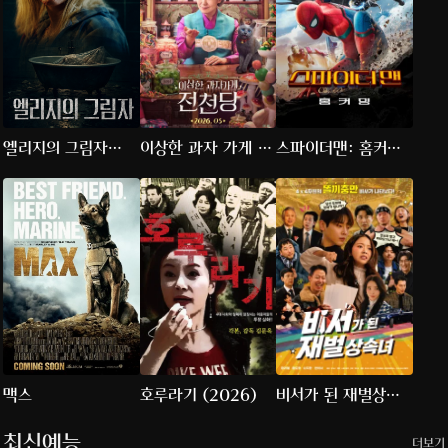
엘리지의 그림자
이상한 과자 가게 전
스파이더맨: 홈커밍
(2026)
천당
(2017)
맥스
호루라기 (2026)
비서가 된 재벌상속
녀
최신예능
더보기