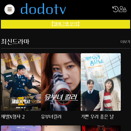
【
텔레그램 문의
】
최신드라마
더보기
재벌X형사 2
유부녀킬러
기쁜 우리 좋은 날