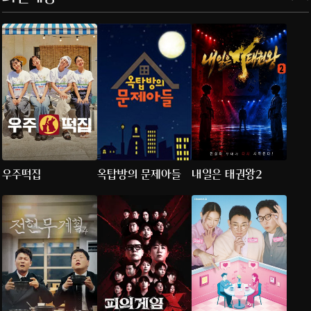
우주떡집
옥탑방의 문제아들
내일은 태권왕2