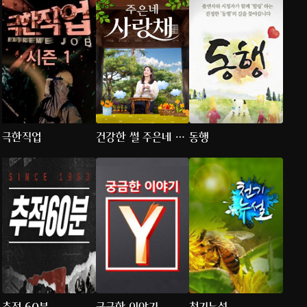
극한직업
건강한 썰 주은네 사
동행
랑채