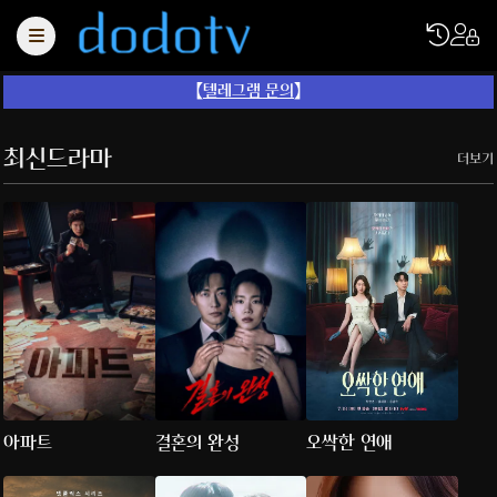
【
텔레그램 문의
】
최신드라마
더보기
아파트
결혼의 완성
오싹한 연애