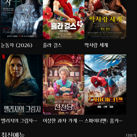
눈동자 (2026)
훌라 걸스
짝사랑 세계
엘리지의 그림자
이상한 과자 가게 전
스파이더맨: 홈커밍
(2026)
천당
(2017)
최신예능
더보기