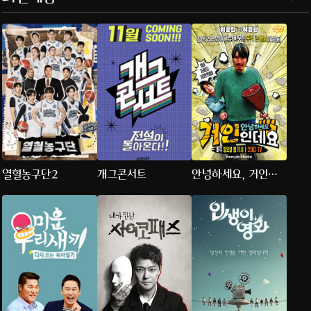
열혈농구단2
개그콘서트
안녕하세요, 거인인
데요