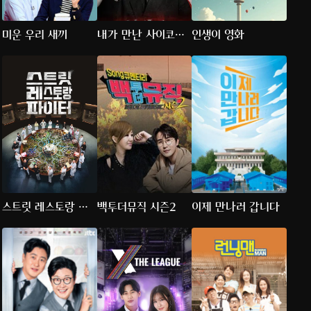
미운 우리 새끼
내가 만난 사이코패
인생이 영화
스
스트릿 레스토랑 파
백투더뮤직 시즌2
이제 만나러 갑니다
이터