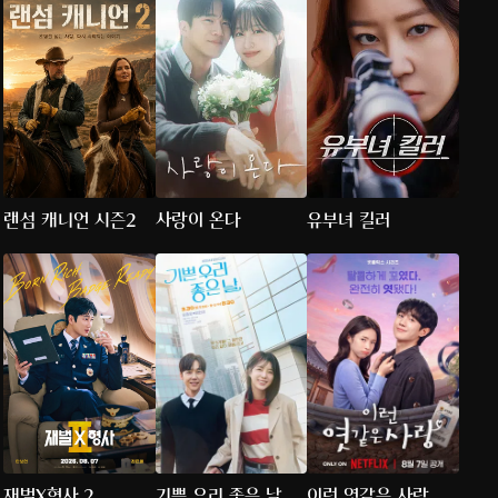
랜섬 캐니언 시즌2
사랑이 온다
유부녀 킬러
재벌X형사 2
기쁜 우리 좋은 날
이런 엿같은 사랑