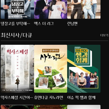
냉장고를 부탁해
엑스 더 리그
런닝맨
since 2014
최신시사/다큐
더보기
역사스페셜 시간여행
휴먼다큐 사노라면
이슈 픽 쌤과 함께
자