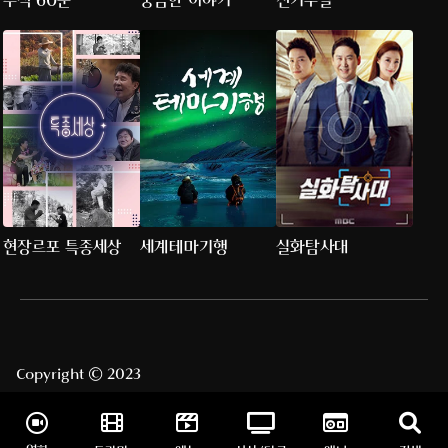
추적 60분
궁금한 이야기
천기누설
현장르포 특종세상
세계테마기행
실화탐사대
Copyright © 2023