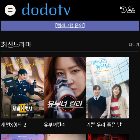
【
텔레그램 문의
】
최신드라마
더보기
재벌X형사 2
유부녀킬러
기쁜 우리 좋은 날