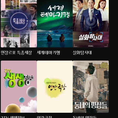
현장르포 특종세상
세계테마기행
실화탐사대