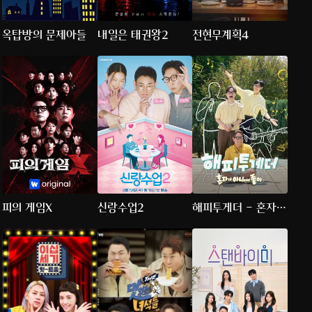
옥탑방의 문제아들
내일은 태권왕2
전현무계획4
피의 게임X
신랑수업2
해피투게더 - 혼자가
아니어서 좋아