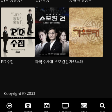
2TV 생생정보
인간극장
동네의 명장들
PD수첩
과학수사대 스모킹건
가요무대
Copyright © 2023