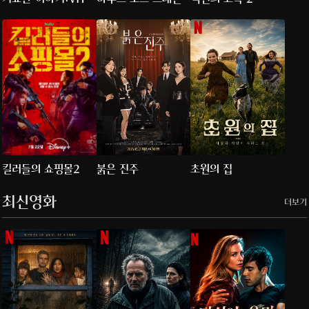
특별판
킬러들의 쇼핑몰2
붉은 진주
초원의 집
최신영화
더보기