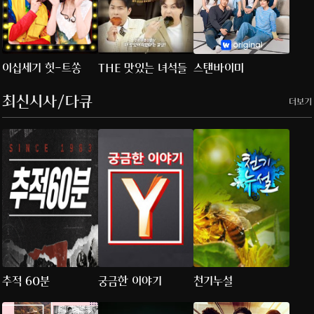
이십세기 힛-트쏭
THE 맛있는 녀석들
스탠바이미
최신시사/다큐
더보기
추적 60분
궁금한 이야기
천기누설