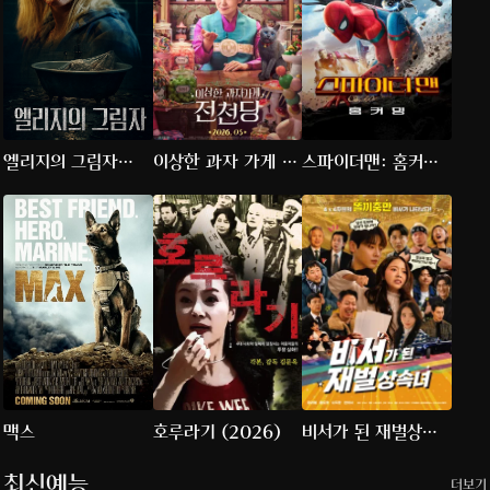
엘리지의 그림자
이상한 과자 가게 전
스파이더맨: 홈커밍
(2026)
천당
(2017)
맥스
호루라기 (2026)
비서가 된 재벌상속
녀
최신예능
더보기