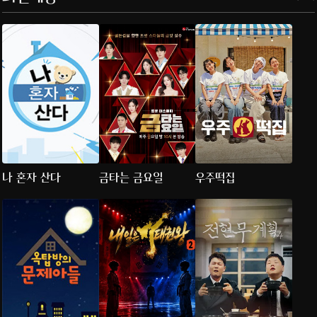
나 혼자 산다
금타는 금요일
우주떡집