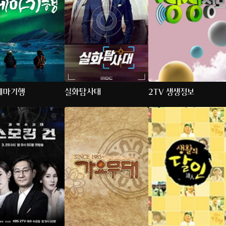
테마기행
실화탐사대
2TV 생생정보