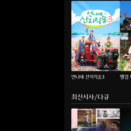
언니네 산지직송3
웰컴 
최신시사/다큐