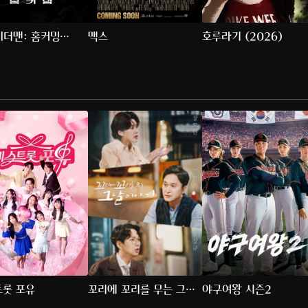
더맨: 홈커밍
맥스
호루라기 (2026)
7)
트롯 포유
꼬리에 꼬리를 무는 그날
야구여왕 시즌2
이야기