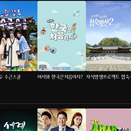
투 수근스쿨
어서와 한국은처음이지?
자식방생프로젝트 합숙
맞선2