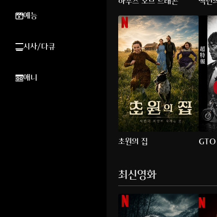
하우스 오브 드래곤
백년의
예능
시사/다큐
애니
초원의 집
GTO
최신영화