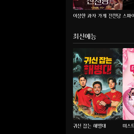
이상한 과자 가게 전천당
스파이
(201
최신예능
귀신 잡는 해병대
미스