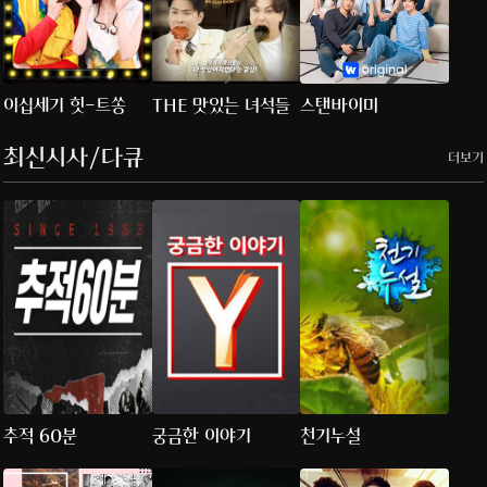
이십세기 힛-트쏭
THE 맛있는 녀석들
스탠바이미
최신시사/다큐
더보기
추적 60분
궁금한 이야기
천기누설