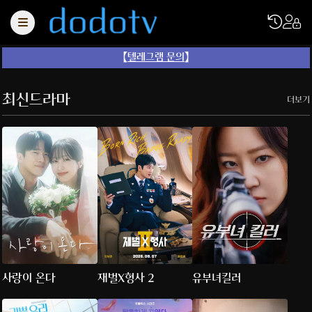
【
텔레그램 문의
】
최신드라마
더보기
사랑이 온다
재벌X형사 2
유부녀킬러