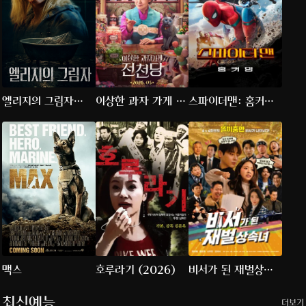
엘리지의 그림자
이상한 과자 가게 전
스파이더맨: 홈커밍
(2026)
천당
(2017)
맥스
호루라기 (2026)
비서가 된 재벌상속
녀
최신예능
더보기