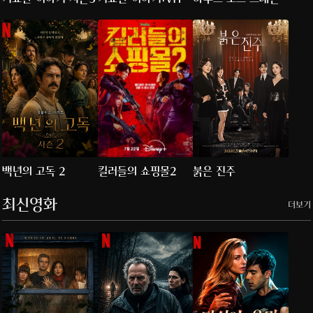
특별판
백년의 고독 2
킬러들의 쇼핑몰2
붉은 진주
최신영화
더보기