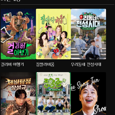
걸리버 여행기
짐쌀라비움
우리동네 전성시대