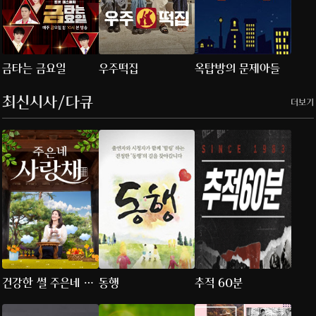
금타는 금요일
우주떡집
옥탑방의 문제아들
최신시사/다큐
더보기
건강한 썰 주은네 사
동행
추적 60분
랑채