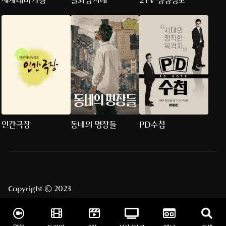
세계테마기행
실화탐사대
2TV 생생정보
인간극장
동네의 명장들
PD수첩
Copyright © 2023