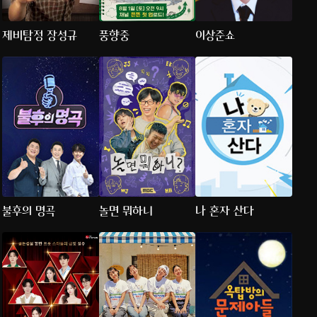
제비탐정 장성규
풍향중
이상준쇼
불후의 명곡
놀면 뭐하니
나 혼자 산다