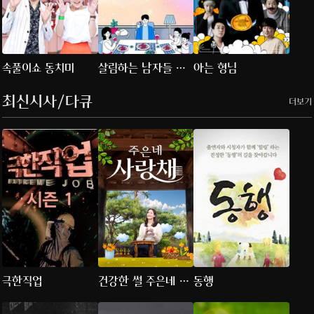
속풀이쇼 동치미
살림하는 남자들 시
아는 형님
즌2
최신시사/다큐
더보기
극한직업
건강한 썰 주은네 사
동행
랑채