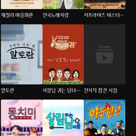
제철리 마을회관
전국노래자랑
서프라이즈 미스터리
살롱
알토란
사장님 귀는 당나귀
전지적 참견 시점
귀