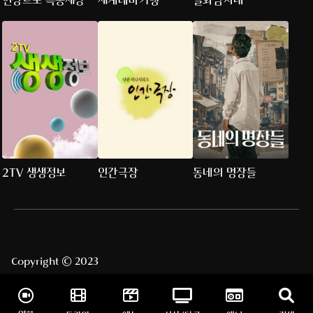
현장르포 특종세상
세계테마기행
실화탐사대
2TV 생생정보
인간극장
동네의 명장들
Copyright © 2023