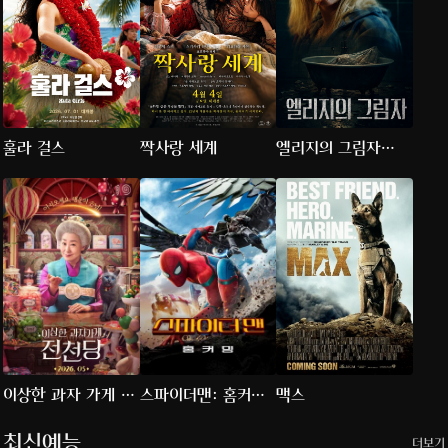
훌라 걸스
짝사랑 세계
엘리지의 그림자
(2026)
이상한 과자 가게 전
스파이더맨: 홈커밍
맥스
천당
(2017)
최신예능
더보기