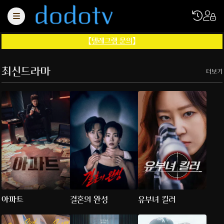
【
텔레그램 문의
】
최신드라마
더보기
아파트
결혼의 완성
유부녀 킬러