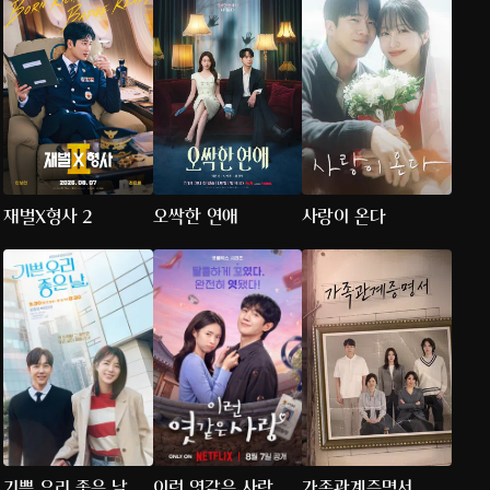
재벌X형사 2
오싹한 연애
사랑이 온다
기쁜 우리 좋은 날
이런 엿같은 사랑
가족관계증명서