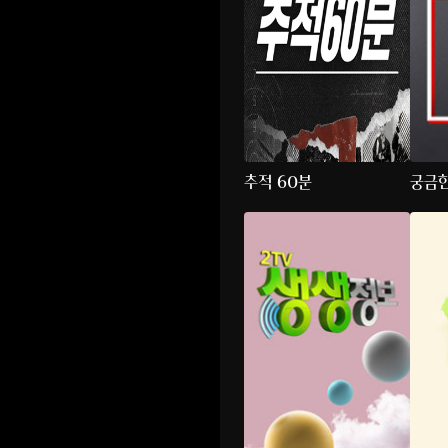
추적 60분
궁금