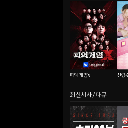
피의 게임X
신랑
최신시사/다큐