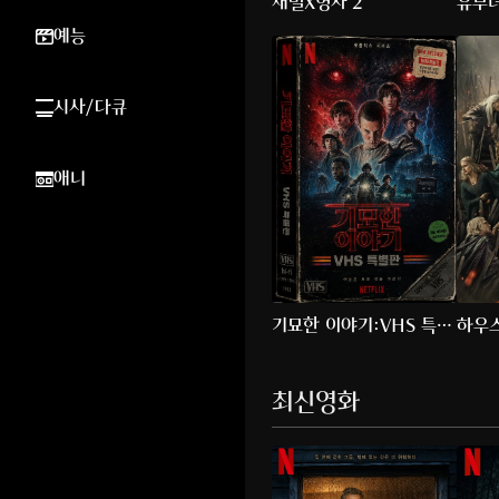
재벌X형사 2
유부
예능
시사/다큐
애니
기묘한 이야기:VHS 특별
하우스
판
최신영화