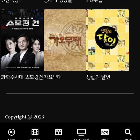
인간극장
동네의 명장들
PD수첩
과학수사대 스모킹건
가요무대
생활의 달인
Copyright © 2023