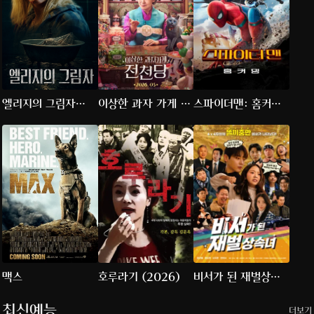
엘리지의 그림자
이상한 과자 가게 전
스파이더맨: 홈커밍
(2026)
천당
(2017)
맥스
호루라기 (2026)
비서가 된 재벌상속
녀
최신예능
더보기