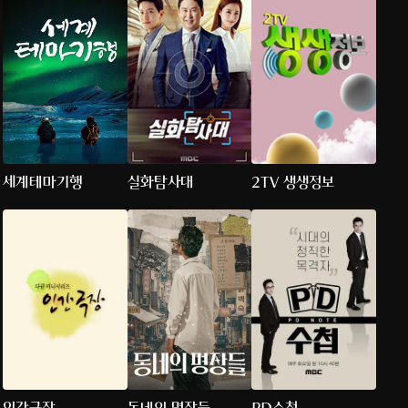
세계테마기행
실화탐사대
2TV 생생정보