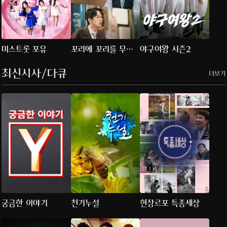
미스트롯 포유
꼬리에 꼬리를 무는
야구여왕 시즌2
그날 이야기
최신시사/다큐
더보기
궁금한 이야기
천기누설
현장르포 특종세상