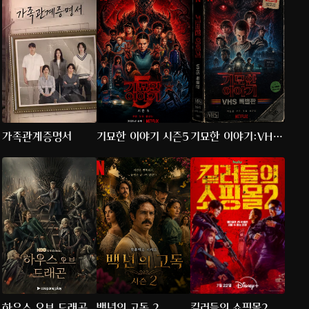
가족관계증명서
기묘한 이야기 시즌5
기묘한 이야기:VHS
특별판
하우스 오브 드래곤
백년의 고독 2
킬러들의 쇼핑몰2