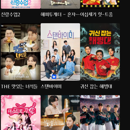
신랑수업2
해피투게더 - 혼자가
이십세기 힛-트쏭
아니어서 좋아
THE 맛있는 녀석들
스탠바이미
귀신 잡는 해병대