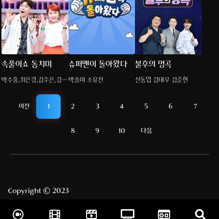
속풀이쇼 동치미
슈퍼맨이 돌아왔다
불후의 명곡
박수홍,최은경,김주은,김영
박솔미 소유진
신동엽 김태우 김준현
옥
이전
1
2
3
4
5
6
7
8
9
10
다음
Copyright © 2023