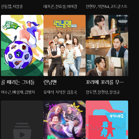
솔로
신동엽,서장훈
데프콘,전효성,이이경
전현무,기안84,코드쿤스트
골 때리는 그녀들
런닝맨
꼬리에 꼬리를 무는
그날 이야기
이수근,배성재,김병지
유재석 지석진 김종국
장도연,장현성,장성규