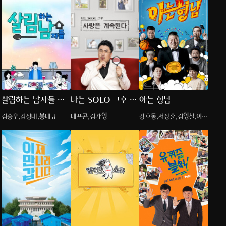
살림하는 남자들 시
나는 SOLO 그후 사
아는 형님
즌2
랑은 계속된다(나솔
김승우,김정태,봉태규
데프콘,김가영
강호동,서장훈,김영철,이수
사계)
근,김희철