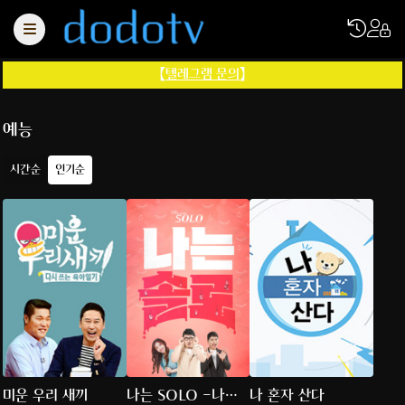
【
텔레그램 문의
】
예능
시간순
인기순
미운 우리 새끼
나는 SOLO -나는
나 혼자 산다