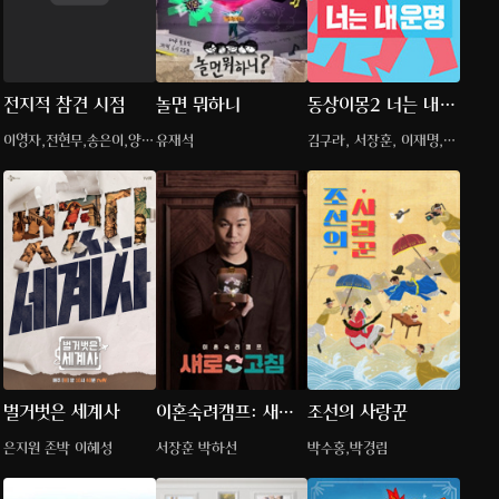
전지적 참견 시점
놀면 뭐하니
동상이몽2 너는 내운
명
이영자,전현무,송은이,양세
유재석
김구라, 서장훈, 이재명,
형,유병재
추자현, 김수용, 김혜경, 우
효광, 김진아
벌거벗은 세계사
이혼숙려캠프: 새로
조선의 사랑꾼
고침
은지원 존박 이혜성
서장훈 박하선
박수홍,박경림