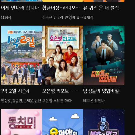
이제 만나러 갑니다
황금어장-라디오스
유 퀴즈 온 더 블럭
타
남희석
김국진 김구라 안영미 유세
유재석
윤
1박 2일 시즌4
오은영 리포트 – 결
탐정들의 영업비밀
혼 지옥
연정훈,김종민,문세윤,딘딘
오은영 소유진 하하
데프콘,유인나