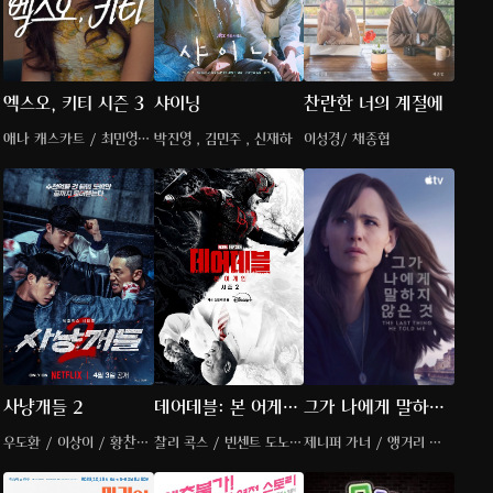
엑스오, 키티 시즌 3
샤이닝
찬란한 너의 계절에
애나 캐스카트 / 최민영 /
박진영 , 김민주 , 신재하
이성경/ 채종협
지아 킴
사냥개들 2
데어데블: 본 어게인
그가 나에게 말하지
시즌 2
않은 것 시즌 2
우도환 / 이상이 / 황찬성
찰리 콕스 / 빈센트 도노프
제니퍼 가너 / 앵거리 라
/ 최시원
리오
이스