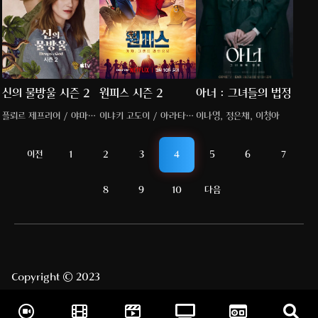
신의 물방울 시즌 2
원피스 시즌 2
아너 : 그녀들의 법정
플뢰르 제프리어 / 야마시
이냐키 고도이 / 아라타
이나영, 정은채, 이청아
타 토모히사 / 톰 보즈니츠
마켄유 / 에밀리 러드
카
이전
1
2
3
4
5
6
7
8
9
10
다음
Copyright © 2023