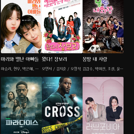
마리와 별난 아빠들
왔다! 장보리
몽땅 내 사랑
하승리, 현우, 박은혜, 류
오연서 / 김지훈 / 오창석
김갑수, 박미선, 조권, 윤두
진
준, 윤승아, 리지