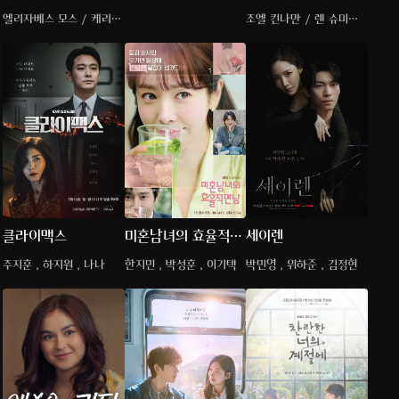
밀
5
엘리자베스 모스 / 케리
조엘 킨나만 / 렌 슈미트
워싱턴 / 케이트 마라
/ 크리스 마샬
클라이맥스
미혼남녀의 효율적
세이렌
만남
주지훈 , 하지원 , 나나
한지민 , 박성훈 , 이기택
박민영 , 위하준 , 김정현