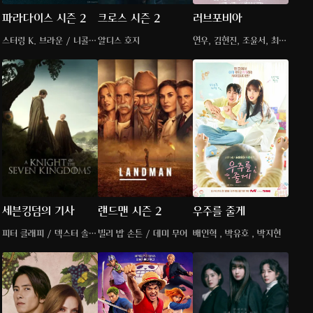
파라다이스 시즌 2
크로스 시즌 2
러브포비아
스터링 K. 브라운 / 니콜
알디스 호지
연우, 김현진, 조윤서, 최병
브리든 블룸 / 사라 샤이
찬
세븐킹덤의 기사
랜드맨 시즌 2
우주를 줄게
피터 클래피 / 덱스터 솔
빌리 밥 손튼 / 데미 무어
배인혁 , 박유호 , 박지현
앤셀 / 핀 베넷