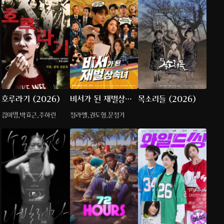
호루라기 (2026)
비서가 된 재벌상속
목소리들 (2026)
녀
김미영,박효근,주하린
정라엘,권도형,문정기