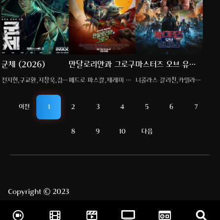
군체 (2026)
만달로리안과 그로구
마스터즈 오브 유니
버스 (2026)
전지현,구교환,지창욱,김신
페드로 파스칼,제레미 앨
니콜라스 갈리친,카밀라
록
런 화이트
멘데스
이전
1
2
3
4
5
6
7
8
9
10
다음
Copyright © 2023