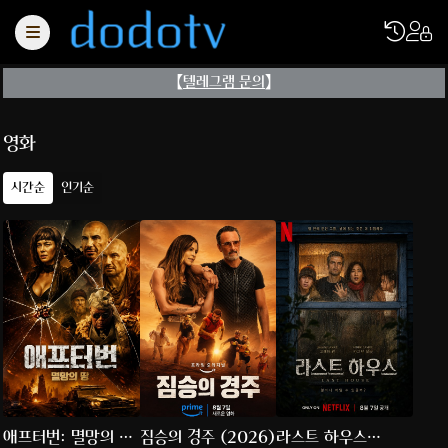
【
텔레그램 문의
】
영화
시간순
인기순
애프터번: 멸망의 땅
짐승의 경주 (2026)
라스트 하우스