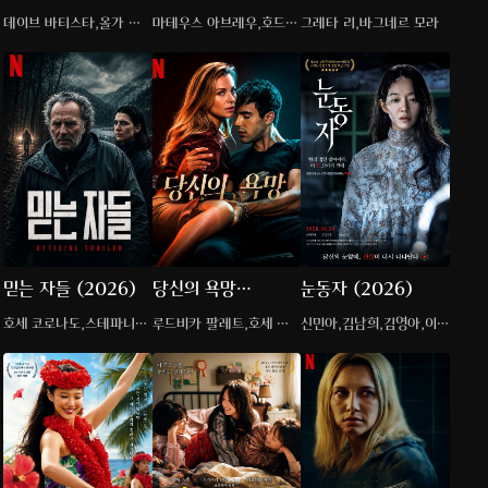
(2026)
(2026)
데이브 바티스타,올가 쿠
마테우스 아브레우,호드리
그레타 리,바그네르 모라
릴렌코
구 산토루
믿는 자들 (2026)
당신의 욕망
눈동자 (2026)
(2026)
호세 코로나도,스테파니
루드비카 팔레트,호세 마
신민아,김남희,김영아,이승
매그닌,패니 고티에
리아 야즈피크
룡