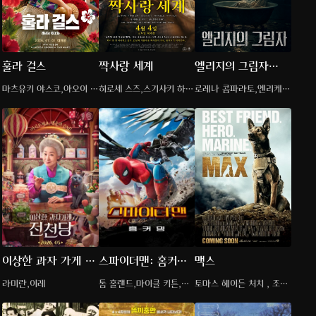
훌라 걸스
짝사랑 세계
엘리지의 그림자
(2026)
마츠유키 야스코,아오이 유
히로세 스즈,스기사키 하
로레나 콤파라토,엔리케
우,토요카와 에츠시
나,키요하라 카야
키무라,데니스 와인버그
이상한 과자 가게 전
스파이더맨: 홈커밍
맥스
천당
(2017)
라미란,이레
톰 홀랜드,마이클 키튼,로
토마스 헤이든 처치 , 조쉬
버트 다우니 주니어
위긴스