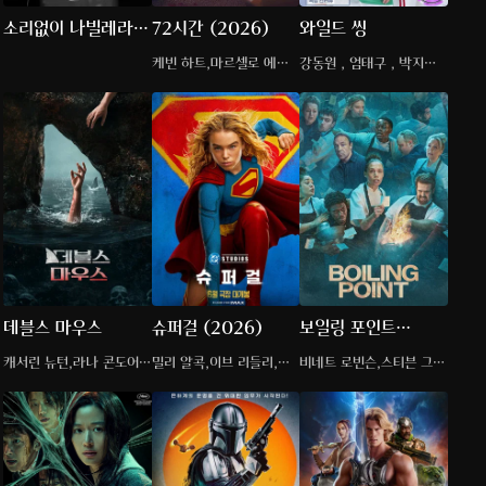
소리없이 나빌레라
72시간 (2026)
와일드 씽
(2026)
케빈 하트,마르셀로 에르
강동원 , 엄태구 , 박지현 ,
난데스,메이슨 구딩
오정세
데블스 마우스
슈퍼걸 (2026)
보일링 포인트
(2023)
캐서린 뉴턴,라나 콘도어,
밀리 알콕,이브 리들리,마
비네트 로빈슨,스티븐 그레
니코 히라가
티아스 스후나르츠
이엄,한나 월터스