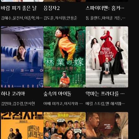
바람 피기 좋은 날
응징자2
스파이더맨: 홈커밍
(2017)
김혜수,윤진서,이종혁,이민
김도훈,차시원,안용준
톰 홀랜드,마이클 키튼,로
기
버트 다우니 주니어
하나 코리아
숲속의 아이돌
악마는 프라다를 입
는다 2
김민하,김주령,안서현
아베 미카코,이시카와 유
메릴 스트립,앤 해서웨이,
야
에밀리 블런트