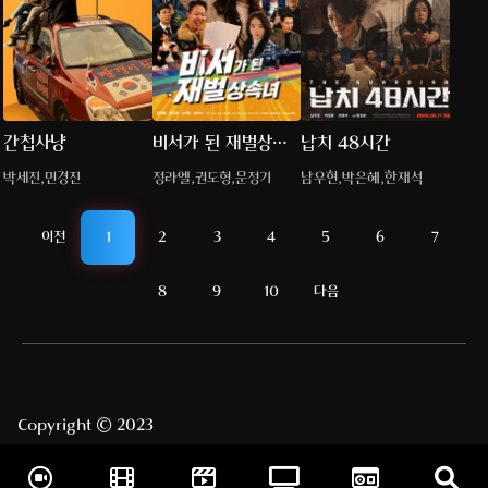
간첩사냥
비서가 된 재벌상속
납치 48시간
녀
박세진,민경진
정라엘,권도형,문정기
남우현,박은혜,한재석
이전
1
2
3
4
5
6
7
8
9
10
다음
Copyright © 2023