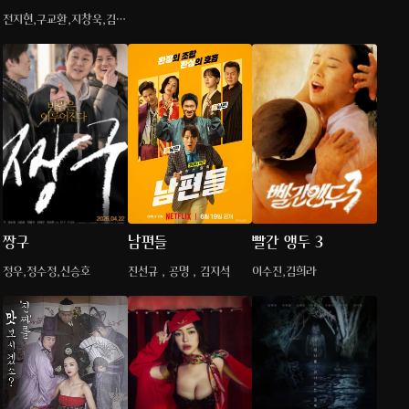
음
전지현,구교환,지창욱,김신
록
짱구
남편들
빨간 앵두 3
정우,정수정,신승호
진선규 , 공명 , 김지석
이수진,김희라