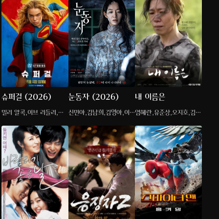
슈퍼걸 (2026)
눈동자 (2026)
내 이름은
밀리 알콕,이브 리들리,마
신민아,김남희,김영아,이승
염혜란,유준상,오지호,김규
티아스 스후나르츠
룡
리,박지빈