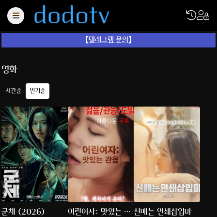
【
텔레그램 문의
】
영화
시간순
인기순
군체 (2026)
어린여자: 맛있는 관
선배는 연쇄삽입마