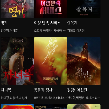
명기
여성 만족 서비스
살목지
김민영,이상훈
오드리 아빌라, 사하라 베
김혜윤,이종원
르날레스
자녀목
동물적 정사
킹덤: 아신전
원미경,김용선,박정자
마틴 델 로사리오,데니스
전지현,박병은,김시아,김뢰
에스테반
하